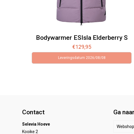
Bodywarmer ESIsla Elderberry S
€
129,95
Leveringsdatum 2026/08/08
Contact
Ga naa
Selevia Hoeve
Websho
Kooike 2