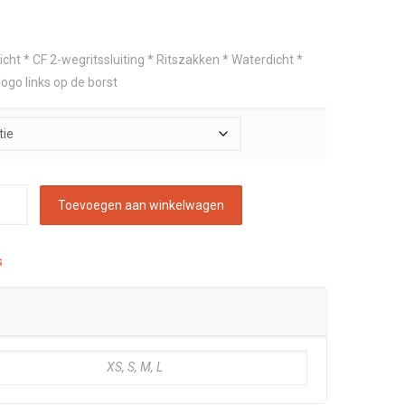
ht * CF 2-wegritssluiting * Ritszakken * Waterdicht *
go links op de borst
Toevoegen aan winkelwagen
s
XS, S, M, L