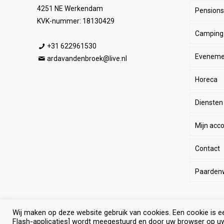
4251 NE Werkendam
Pensionst
Paar
KVK-nummer: 18130429
Camping
Ruite
Be
+31 622961530
Eveneme
Stal
E
He
ardavandenbroek@live.nl
Horeca
SALE
De
Da
Diensten
Wink
Ha
Ki
Mijn acc
Li
Sp
Contact
Lo
Le
Paarden
Pa
Paard
Eq
Wij maken op deze website gebruik van cookies. Een cookie is e
© Selevia Hoeve. Alle rechten voorbehouden. |
Website lat
Algem
Ant
Flash-applicaties] wordt meegestuurd en door uw browser op u