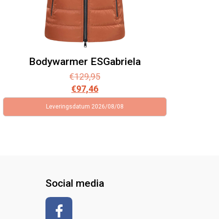
Bodywarmer ESGabriela
€
129,95
€
97,46
Leveringsdatum 2026/08/08
Social media