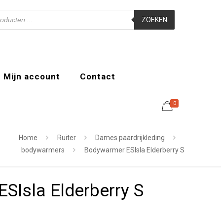
ZOEKEN
Mijn account
Contact
0
Home
Ruiter
Dames paardrijkleding
bodywarmers
Bodywarmer ESIsla Elderberry S
SIsla Elderberry S