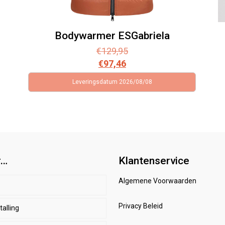
Bodywarmer ESGabriela
€
129,95
€
97,46
Leveringsdatum 2026/08/08
r…
Klantenservice
Algemene Voorwaarden
p
Privacy Beleid
alling
d