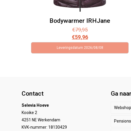
Bodywarmer IRHJane
€
79,95
€
59,96
Leveringsdatum 2026/08/08
Contact
Ga naa
Selevia Hoeve
Websho
Kooike 2
4251 NE Werkendam
Pensionst
Paar
KVK-nummer: 18130429