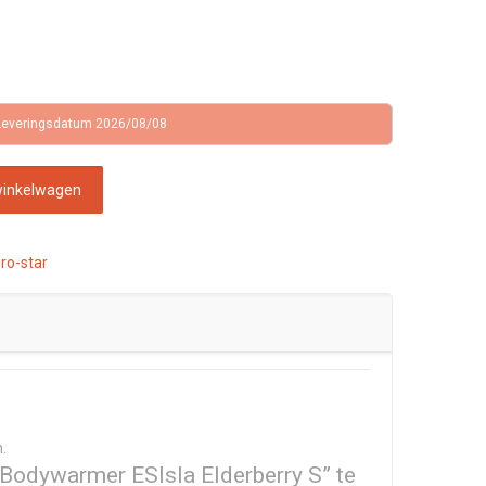
Leveringsdatum 2026/08/08
winkelwagen
ro-star
.
Bodywarmer ESIsla Elderberry S” te