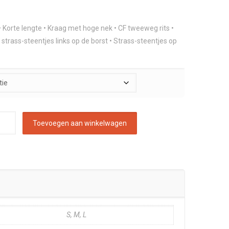
 • Korte lengte • Kraag met hoge nek • CF tweeweg rits •
00.
 strass-steentjes links op de borst • Strass-steentjes op
Toevoegen aan winkelwagen
S, M, L