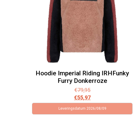
Hoodie Imperial Riding IRHFunky
Furry Donkerroze
€
79,95
€
55,97
Leveringsdatum 2026/08/09