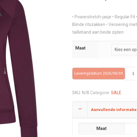
prijs
prijs
was:
is:
• Powerstretch-jasje • Regular Fit
€99,96.
€45,
Blinde ritszakken • Versiering met
tailleband aan beide zijden
Maat
Leveringsdatum 2026/08/09
SKU:
N/B
Categorie:
SALE
Aanvullende informatie
Maat