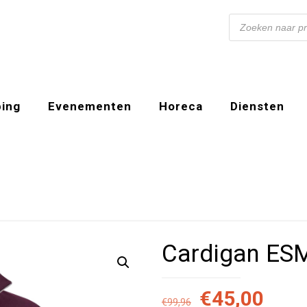
Producten
zoeken
ing
Evenementen
Horeca
Diensten
Cardigan ESM
Oorspronkel
Huid
€
45,00
€
99,96