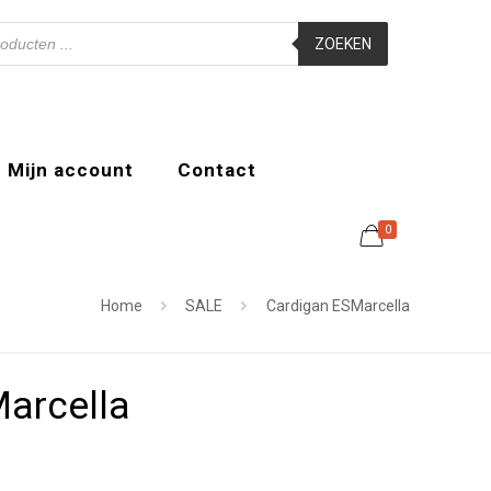
ZOEKEN
Mijn account
Contact
0
Home
SALE
Cardigan ESMarcella
arcella
ijke
ige