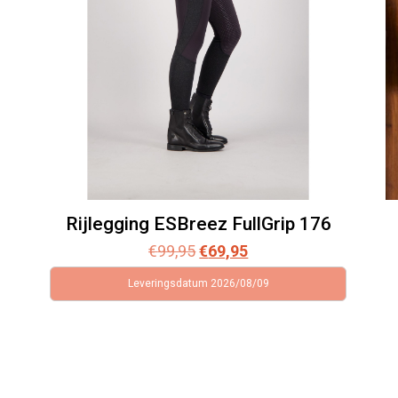
Rijlegging ESBreez FullGrip 176
Oorspronkelijke
Huidige
€
99,95
€
69,95
prijs
prijs
Leveringsdatum 2026/08/09
was:
is:
€99,95.
€69,95.