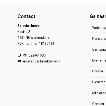
Contact
Ga naa
Selevia Hoeve
Websho
Kooike 2
4251 NE Werkendam
Pensionst
Paar
KVK-nummer: 18130429
Camping
Ruite
Be
+31 622961530
Eveneme
Stal
E
He
ardavandenbroek@live.nl
Horeca
SALE
De
Da
Diensten
Wink
Ha
Ki
Mijn acc
Li
Sp
Contact
Lo
Le