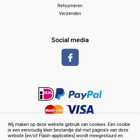
Wedstrijd
Speelgoed
Borstels
Retourneren
Verzenden
Zadeldekken & toebehoren
Shirt met korte mouwen
hoeven
glansspray en antiklit
Social media
Shampoos
vlechten en toiletteren
Wij maken op deze website gebruik van cookies. Een cookie
is een eenvoudig klein bestandje dat met pagina's van deze
website [en/of Flash-applicaties] wordt meegestuurd en