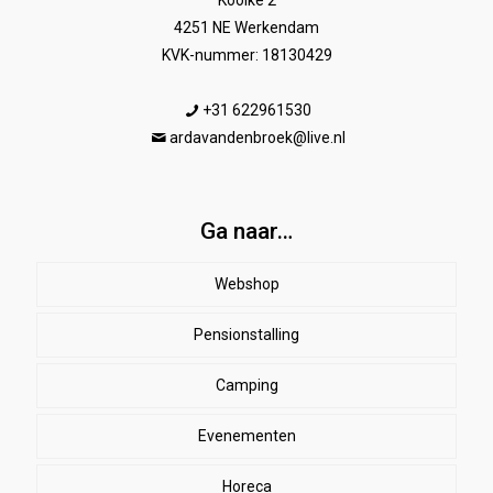
Kooike 2
4251 NE Werkendam
KVK-nummer: 18130429
+31 622961530
ardavandenbroek@live.nl
Ga naar…
Webshop
Pensionstalling
Paard
Beenbeschermers
Camping
Ruiter
Evenementen
Herenkleding
Stal
EHBO
Dames paardrijkleding
Horeca
SALE
Dekens