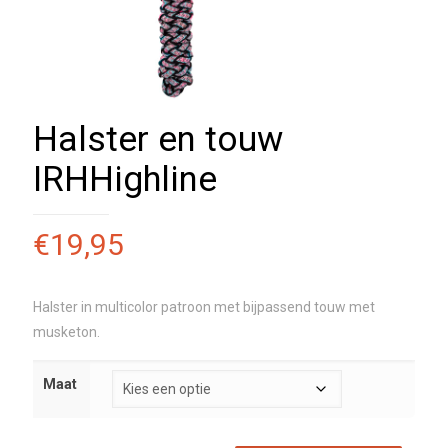
Halster en touw
IRHHighline
€
19,95
Halster in multicolor patroon met bijpassend touw met
musketon.
Maat