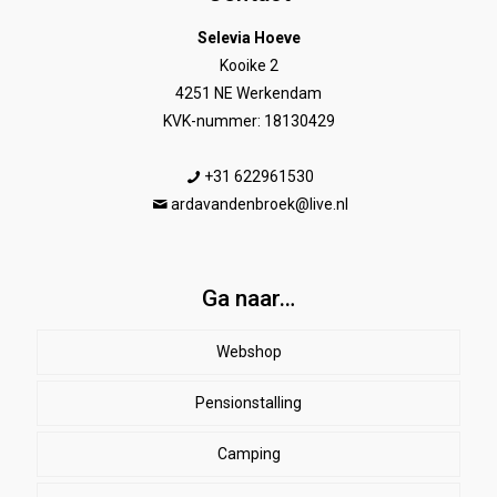
Selevia Hoeve
Kooike 2
4251 NE Werkendam
KVK-nummer: 18130429
+31 622961530
ardavandenbroek@live.nl
Ga naar…
Webshop
Pensionstalling
Paard
Beenbeschermers
Camping
Ruiter