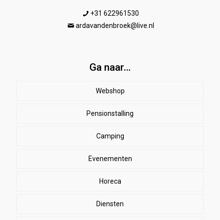
+31 622961530
ardavandenbroek@live.nl
Ga naar…
Webshop
Pensionstalling
Paard
Beenbeschermers
Camping
Ruiter
Evenementen
Herenkleding
Stal
EHBO
Dames paardrijkleding
Horeca
SALE
Dekens
Halsters & touwen
Winkelmand
Diensten
bodywarmers
zweetdekens
Kinderen