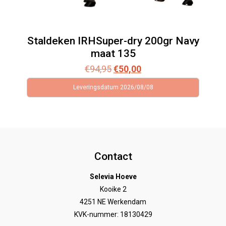
Staldeken IRHSuper-dry 200gr Navy
maat 135
Oorspronkelijke
Huidige
€
94,95
€
50,00
prijs
prijs
Leveringsdatum 2026/08/08
was:
is:
€94,95.
€50,00.
Contact
Selevia Hoeve
Kooike 2
4251 NE Werkendam
KVK-nummer: 18130429