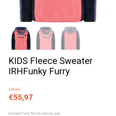
KIDS Fleece Sweater
IRHFunky Furry
€
79,95
€
55,97
Bonded furry fleece anorak jack