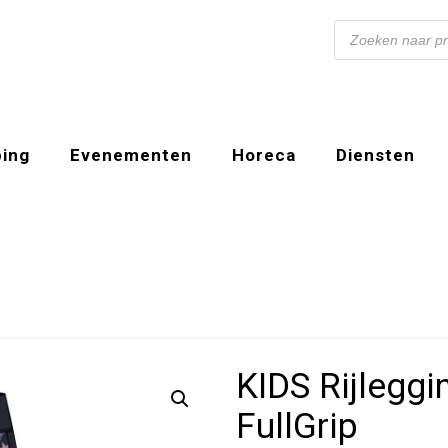
Producten
zoeken
ing
Evenementen
Horeca
Diensten
KIDS Rijlegg
FullGrip