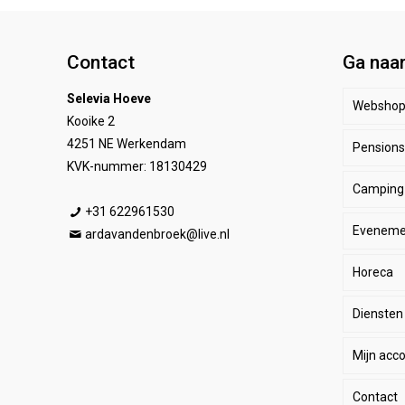
Contact
Ga naa
Selevia Hoeve
Websho
Kooike 2
4251 NE Werkendam
Pensionst
Paar
KVK-nummer: 18130429
Camping
Ruite
Be
+31 622961530
Eveneme
Stal
E
He
ardavandenbroek@live.nl
Horeca
SALE
De
Da
Diensten
Wink
Ha
Ki
Mijn acc
Li
Sp
Contact
Lo
Le