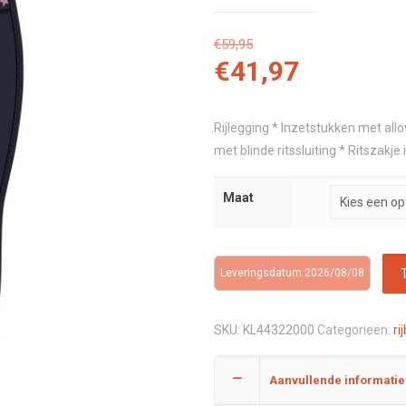
€
59,95
€
41,97
Rijlegging * Inzetstukken met allov
met blinde ritssluiting * Ritszakj
Maat
Leveringsdatum 2026/08/08
SKU:
KL44322000
Categorieën:
ri
Aanvullende informatie