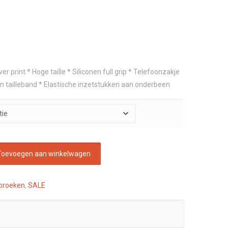
er print * Hoge taille * Siliconen full grip * Telefoonzakje
e in tailleband * Elastische inzetstukken aan onderbeen
Toevoegen aan winkelwagen
jbroeken
,
SALE