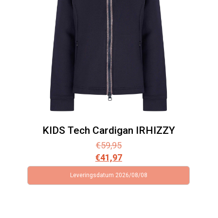
KIDS Tech Cardigan IRHIZZY
€
59,95
€
41,97
Leveringsdatum 2026/08/08