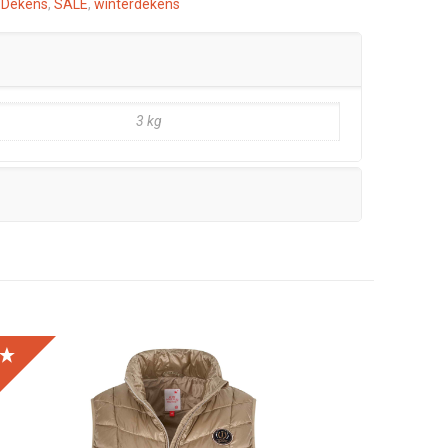
:
Dekens
,
SALE
,
winterdekens
3 kg