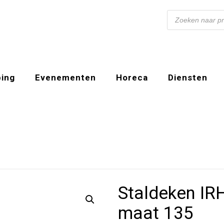
Producten
zoeken
ing
Evenementen
Horeca
Diensten
Staldeken IR
maat 135