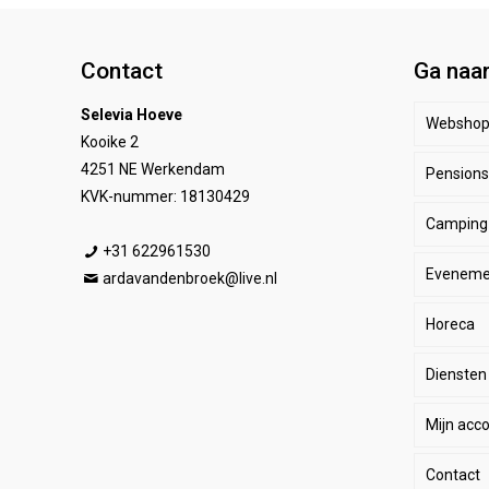
Contact
Ga naa
Selevia Hoeve
Websho
Kooike 2
4251 NE Werkendam
Pensionst
Paar
KVK-nummer: 18130429
Camping
Ruite
Be
+31 622961530
Eveneme
Stal
E
He
ardavandenbroek@live.nl
Horeca
SALE
De
Da
Diensten
Wink
Ha
Ki
Mijn acc
Li
Sp
Contact
Lo
Le