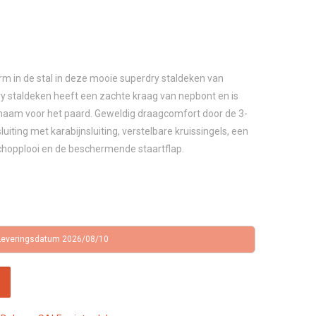
ijke
ige
m in de stal in deze mooie superdry staldeken van
00.
ry staldeken heeft een zachte kraag van nepbont en is
naam voor het paard. Geweldig draagcomfort door de 3-
uiting met karabijnsluiting, verstelbare kruissingels, een
chopplooi en de beschermende staartflap.
Leveringsdatum 2026/08/10