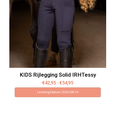
KIDS Rijlegging Solid IRHTessy
Prijsklasse:
€
42,95
-
€
54,95
€42,95
Leveringsdatum 2026/08/10
tot
€54,95