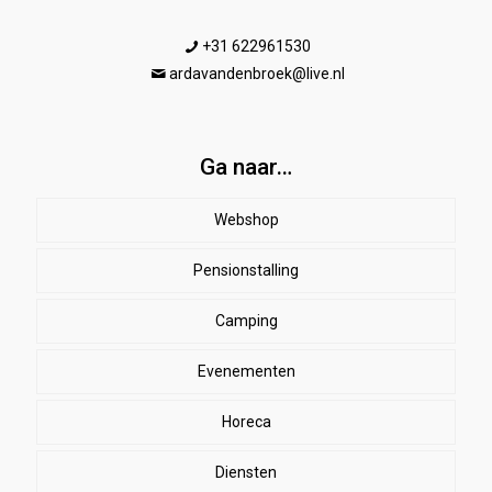
+31 622961530
ardavandenbroek@live.nl
Ga naar…
Webshop
Pensionstalling
Paard
Beenbeschermers
Camping
Ruiter
Evenementen
Herenkleding
Stal
EHBO
Dames paardrijkleding
Horeca
SALE
Dekens
Halsters & touwen
Winkelmand
Diensten
bodywarmers
zweetdekens
Kinderen