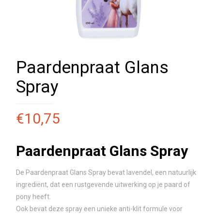
Paardenpraat Glans
Spray
€
10,75
Paardenpraat Glans Spray
De Paardenpraat Glans Spray bevat lavendel, een natuurlijk
ingrediënt, dat een rustgevende uitwerking op je paard of
pony heeft.
Ook bevat deze spray een unieke anti-klit formule voor