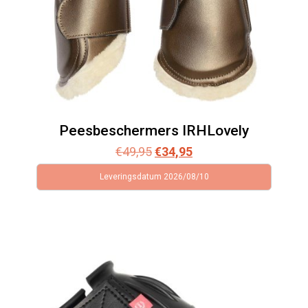
Peesbeschermers IRHLovely
Oorspronkelijke
Huidige
€
49,95
€
34,95
prijs
prijs
Leveringsdatum 2026/08/10
was:
is:
€49,95.
€34,95.