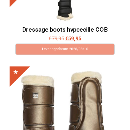
Dressage boots hvpcecille COB
Oorspronkelijke
Huidige
€
79,95
€
59,95
prijs
prijs
Leveringsdatum 2026/08/10
was:
is:
€79,95.
€59,95.