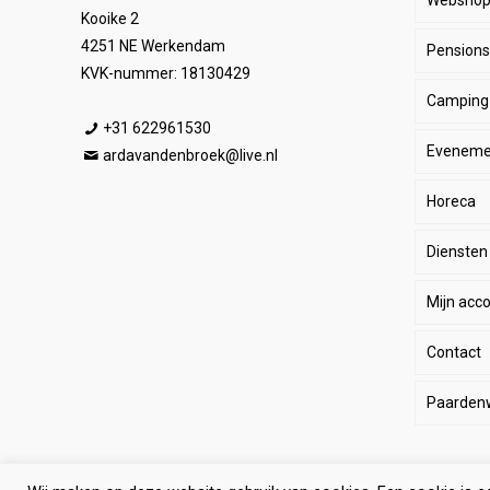
Websho
Kooike 2
4251 NE Werkendam
Pensionst
Paar
KVK-nummer: 18130429
Camping
Ruite
Be
+31 622961530
Eveneme
Stal
E
He
ardavandenbroek@live.nl
Horeca
SALE
De
Da
Diensten
Wink
Ha
Ki
Mijn acc
Li
Sp
Contact
Lo
Le
Paarden
Pa
Paard
Eq