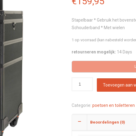
€
159,95
Stapelbaar * Gebruik het bovenste
Schouderband * Met wielen
1 op voorraad (kan nabesteld worde
retourneren mogelijk:
14 Days
Toevoegen aan 
Categorie:
poetsen en toiletteren
Beoordelingen (0)