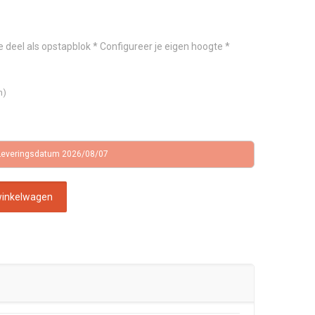
 deel als opstapblok * Configureer je eigen hoogte *
n)
Leveringsdatum 2026/08/07
winkelwagen