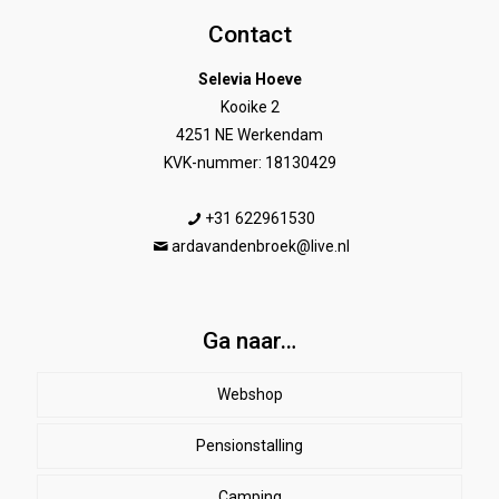
Contact
Selevia Hoeve
Kooike 2
4251 NE Werkendam
KVK-nummer: 18130429
+31 622961530
ardavandenbroek@live.nl
Ga naar…
Webshop
Pensionstalling
Paard
Beenbeschermers
Camping
Ruiter