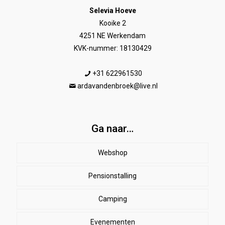
Selevia Hoeve
Kooike 2
4251 NE Werkendam
KVK-nummer: 18130429
+31 622961530
ardavandenbroek@live.nl
Ga naar…
Webshop
Pensionstalling
Paard
Beenbeschermers
Camping
Ruiter
Evenementen
Herenkleding
Stal
EHBO