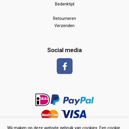
poetsen en toiletteren
pony dekjes
Bedenktijd
Wedstrijd
Speelgoed
Borstels
Retourneren
Verzenden
Zadeldekken & toebehoren
Shirt met korte mouwen
hoeven
glansspray en antiklit
Social media
Shampoos
vlechten en toiletteren
Wij maken op deze website gebruik van cookies. Een cookie