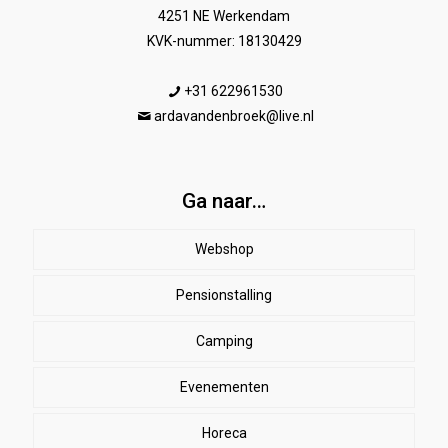
4251 NE Werkendam
KVK-nummer: 18130429
+31 622961530
ardavandenbroek@live.nl
Ga naar…
Webshop
Pensionstalling
Paard
Beenbeschermers
Camping
Ruiter
Evenementen
Herenkleding
Stal
EHBO
Dames paardrijkleding
Horeca
SALE
Dekens